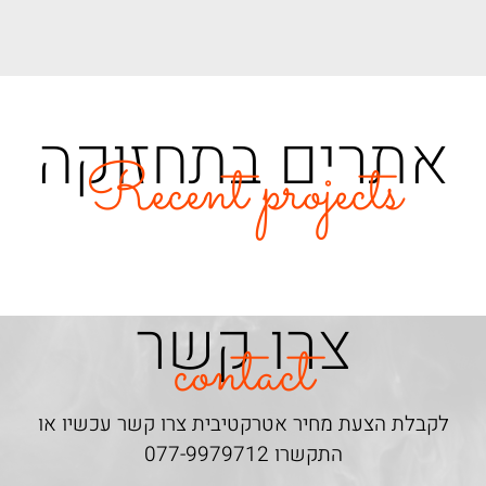
אתרים בתחזוקה
Recent projects
צרו קשר
contact
לקבלת הצעת מחיר אטרקטיבית צרו קשר עכשיו או
התקשרו
077-9979712