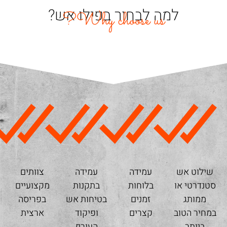
למה לבחור בפילו אש?
Why choose us?
שילוט אש
עמידה
עמידה
צוותים
סטנדרטי או
בלוחות
בתקנות
מקצועיים
ממותג
זמנים
בטיחות אש
בפריסה
במחיר הטוב
קצרים
ופיקוד
ארצית
ביותר
העורף